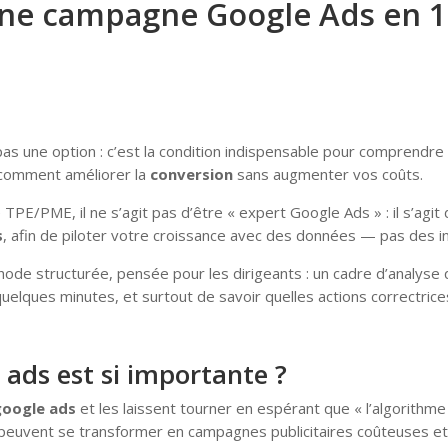
ne campagne Google Ads en 1
pas une option : c’est la condition indispensable pour comprendre
 comment améliorer la
conversion
sans augmenter vos coûts.
E/PME, il ne s’agit pas d’être « expert Google Ads » : il s’agit d’
s
, afin de piloter votre croissance avec des données — pas des in
éthode structurée, pensée pour les dirigeants : un cadre d’analy
elques minutes, et surtout de savoir quelles actions correctric
 ads est si importante ?
oogle ads
et les laissent tourner en espérant que « l’algorithme f
euvent se transformer en campagnes publicitaires coûteuses et inef