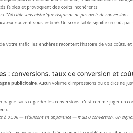
ités faibles et provoquent des coûts incohérents.
u CPA cible sans historique risque de ne pas avoir de conversions.
dicateur souvent sous-estimé. Un score faible signifie un coût par
de votre trafic, les enchères racontent l’histoire de vos coûts, et 
es : conversions, taux de conversion et coû
gne publicitaire
. Aucun volume d’impressions ou de clics ne jus
ampagne sans regarder les conversions, c’est comme juger un c
enu.
cs à 0,50€ — séduisant en apparence — mais 0 conversion. Un signal 
tre lié aux annonces, mais très souvent le problème se situe sur la