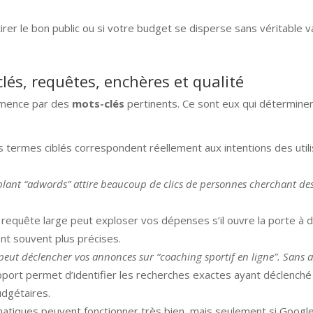
irer le bon public ou si votre budget se disperse sans véritable v
clés, requêtes, enchères et qualité
mence par des
mots-clés
pertinents. Ce sont eux qui déterminent
les termes ciblés correspondent réellement aux intentions des uti
iblant “adwords” attire beaucoup de clics de personnes cherchant des
 requête large peut exploser vos dépenses s’il ouvre la porte à 
t souvent plus précises.
 peut déclencher vos annonces sur “coaching sportif en ligne”. Sans 
apport permet d’identifier les recherches exactes ayant déclench
udgétaires.
atiques peuvent fonctionner très bien, mais seulement si Googl