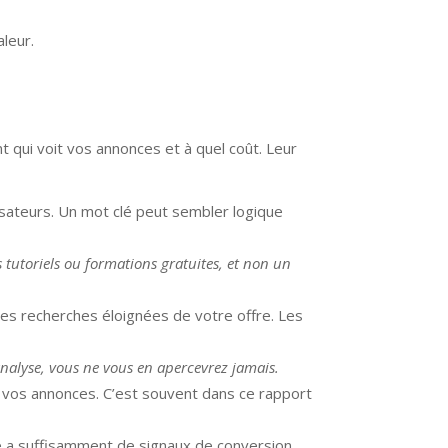
aleur.
 qui voit vos annonces et à quel coût. Leur
lisateurs. Un mot clé peut sembler logique
 tutoriels ou formations gratuites, et non un
des recherches éloignées de votre offre. Les
analyse, vous ne vous en apercevrez jamais.
é vos annonces. C’est souvent dans ce rapport
e a suffisamment de signaux de conversion.