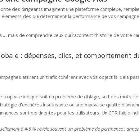
jorité des dirigeants imaginent une plateforme complexe, remplie de 
es éléments clés qui déterminent la performance de vos campagnes
es », mais de comprendre ceux qui racontent l’histoire de votre ca
bale : dépenses, clics, et comportement de
ampagnes attirent un trafic cohérent avec vos objectifs. Cela passe
e trop vite indique soit un problème de ciblage, soit des mots clés
atégie d’enchères insuffisante ou une mauvaise qualité d’annon
nonces sont pertinentes pour les utilisateurs. Un CTR faible indiq
uellement à 4-5 % révèle souvent un problème de pertinence : annon