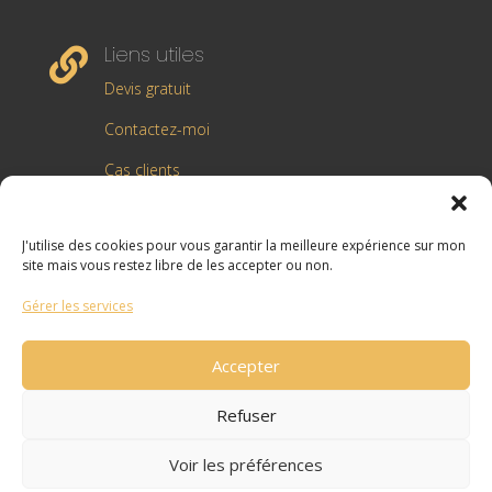
Liens utiles

Devis gratuit
Contactez-moi
Cas clients
Blog Marketing Digital
J'utilise des cookies pour vous garantir la meilleure expérience sur mon
Rejoignez moi sur Linkedin
site mais vous restez libre de les accepter ou non.
Gérer les services
Accepter
© 2025 | AG Optimize | Tous droits réservés |
Mentions légales
Refuser
Voir les préférences