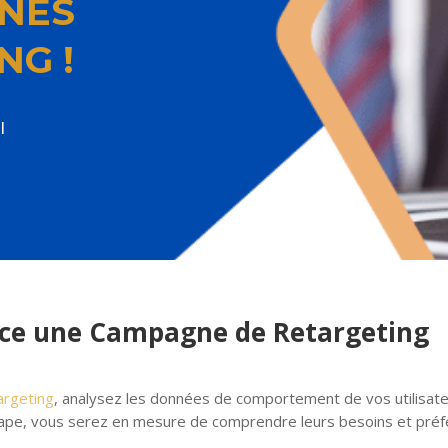
NES
NG !
l
ce une Campagne de Retargeting
argeting
, analysez les données de comportement de vos utilisateu
tape, vous serez en mesure de comprendre leurs besoins et préf