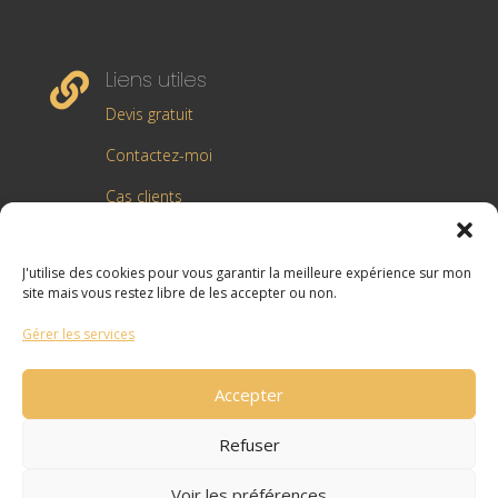
Liens utiles

Devis gratuit
Contactez-moi
Cas clients
Blog Marketing Digital
J'utilise des cookies pour vous garantir la meilleure expérience sur mon
Rejoignez moi sur Linkedin
site mais vous restez libre de les accepter ou non.
Gérer les services
Accepter
© 2025 | AG Optimize | Tous droits réservés |
Mentions légales
Refuser
Voir les préférences