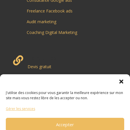
Consultante Google ads
Freelance Facebook ads
Audit marketing
Coaching Digital Marketing
Liens utiles

Devis gratuit
Contactez-moi
Cas clients
J'utilise des cookies pour vous garantir la meilleure expérience sur mon
site mais vous restez libre de les accepter ou non.
Blog Marketing Digital
Gérer les services
Rejoignez moi sur Linkedin
Accepter